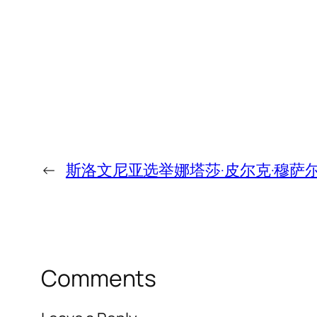
←
斯洛文尼亚选举娜塔莎·皮尔克·穆萨
Comments