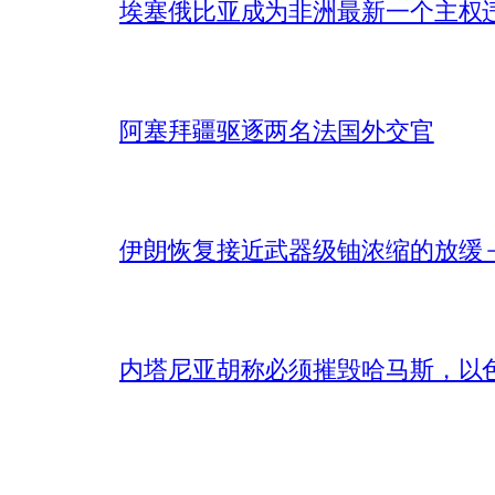
埃塞俄比亚成为非洲最新一个主权
阿塞拜疆驱逐两名法国外交官
伊朗恢复接近武器级铀浓缩的放缓 – 
内塔尼亚胡称必须摧毁哈马斯，以