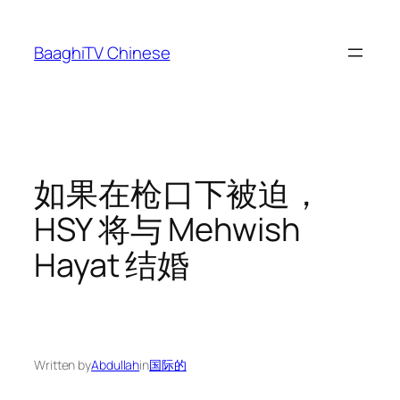
Skip
to
BaaghiTV Chinese
content
如果在枪口下被迫，
HSY 将与 Mehwish
Hayat 结婚
Written by
Abdullah
in
国际的