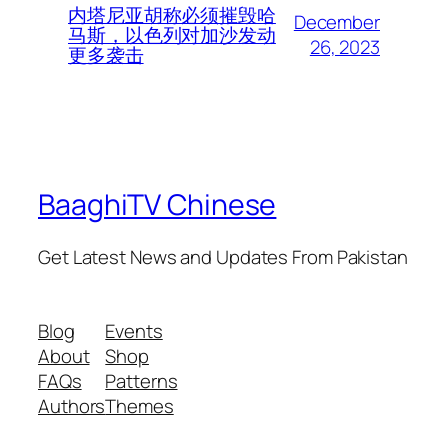
内塔尼亚胡称必须摧毁哈
December
马斯，以色列对加沙发动
26, 2023
更多袭击
BaaghiTV Chinese
Get Latest News and Updates From Pakistan
Blog
Events
About
Shop
FAQs
Patterns
Authors
Themes