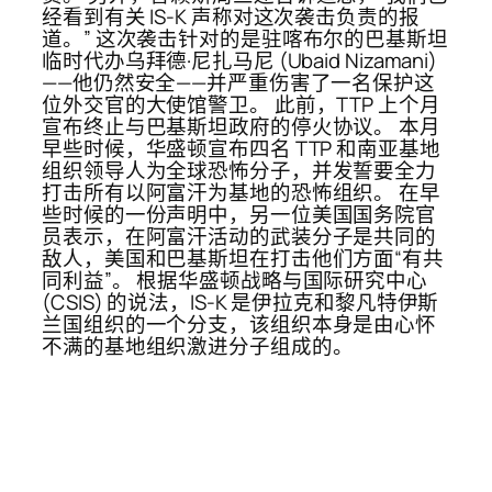
经看到有关 IS-K 声称对这次袭击负责的报
道。” 这次袭击针对的是驻喀布尔的巴基斯坦
临时代办乌拜德·尼扎马尼 (Ubaid Nizamani)
——他仍然安全——并严重伤害了一名保护这
位外交官的大使馆警卫。 此前，TTP 上个月
宣布终止与巴基斯坦政府的停火协议。 本月
早些时候，华盛顿宣布四名 TTP 和南亚基地
组织领导人为全球恐怖分子，并发誓要全力
打击所有以阿富汗为基地的恐怖组织。 在早
些时候的一份声明中，另一位美国国务院官
员表示，在阿富汗活动的武装分子是共同的
敌人，美国和巴基斯坦在打击他们方面“有共
同利益”。 根据华盛顿战略与国际研究中心
(CSIS) 的说法，IS-K 是伊拉克和黎凡特伊斯
兰国组织的一个分支，该组织本身是由心怀
不满的基地组织激进分子组成的。