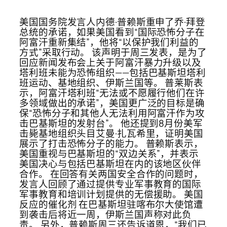
美国国务院发言人内德·普赖斯重申了乔·拜登
总统的承诺，如果美国看到“国际恐怖分子在
阿富汗重新集结”，他将“以保护我们利益的
方式”采取行动。 该声明于周三发表，是为了
回应新闻发布会上关于阿富汗暴力升级以及
塔利班未能为恐怖组织——包括巴基斯坦塔利
班运动、基地组织、伊斯兰国等。 普莱斯表
示，阿富汗塔利班“无法或不愿履行他们在许
多领域做出的承诺”，美国更广泛的目标是确
保“恐怖分子和其他人无法利用阿富汗作为攻
击巴基斯坦的发射台”。 他还提到8月份美军
击毙基地组织头目艾曼·扎瓦希里，证明美国
展示了打击恐怖分子的能力。 普赖斯表示，
美国重视与巴基斯坦的“双边关系”，并表示
美国决心与包括巴基斯坦在内的该地区伙伴
合作。 在回答有关两国安全合作的问题时，
发言人回顾了通过提供专业军事教育的国际
军事教育和培训计划提供的无偿援助。 美国
反应的催化剂 在巴基斯坦驻喀布尔大使馆遭
到袭击后将近一周，伊斯兰国声称对此负
责。 另外，普赖斯周三还告诉道恩，“我们已