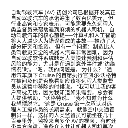
自动驾驶汽车 (AV) 初创公司已根据开发真正
自动驾驶汽车的承诺筹集了数百亿美元，但
行业高管和专家表示，可能需要永久远程人
类监督员来帮助遇到麻烦的机器人司机。 自
动驾驶汽车的核心前提——计算机和人工智能
将大大减少人为错误造成的事故——推动了大
部分研究和投资。 但有一个问题：制造比人
类驾驶更安全的机器人汽车非常困难，因为
自动驾驶软件系统缺乏人类快速预测和评估
风险的能力，尤其是在遇到意外事件或“边缘
情况”时。 “嗯，我的问题是，‘为什么？’”通
用汽车旗下 Cruise 的首席执行官凯尔·沃格特
在被问及他是否能看到应该将远程人类监督
员从运营中移除的时候说。 “我可以让我的客
户高枕无忧，因为我知道如果需要，总会有
人提供帮助，”沃格特说。 “我不知道为什么
我想摆脱它。”这是 Cruise 第一次承认对远
程人工操作员的长期需求。 就像空中交通管
制员一样，这样的人类监督员可能坐在几十
百英里外，监控来自多个 AV 的视频，有时还
带着方向盘，准备介入并让机器人司机再次