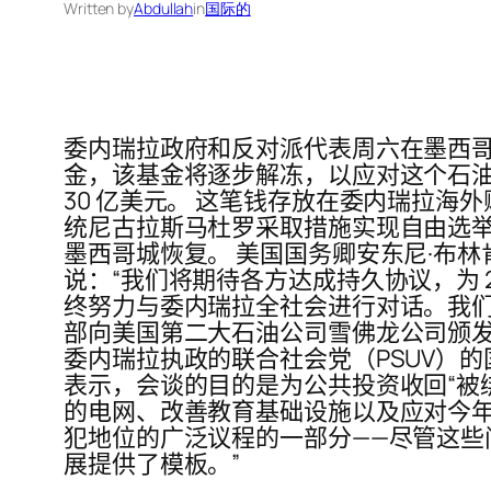
Written by
Abdullah
in
国际的
委内瑞拉政府和反对派代表周六在墨西
金，该基金将逐步解冻，以应对这个石油
30 亿美元。 这笔钱存放在委内瑞拉
统尼古拉斯马杜罗采取措施实现自由选举
墨西哥城恢复。 美国国务卿安东尼·布
说：“我们将期待各方达成持久协议，为 
终努力与委内瑞拉全社会进行对话。我们
部向美国第二大石油公司雪佛龙公司颁发
委内瑞拉执政的联合社会党（PSUV）的
表示，会谈的目的是为公共投资收回“被
的电网、改善教育基础设施以及应对今年
犯地位的广泛议程的一部分——尽管这些
展提供了模板。”