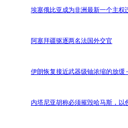
埃塞俄比亚成为非洲最新一个主权
阿塞拜疆驱逐两名法国外交官
伊朗恢复接近武器级铀浓缩的放缓 – 
内塔尼亚胡称必须摧毁哈马斯，以