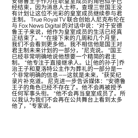
安德鲁王子作为在职皇室成员的角色似乎已
经结束，因为消息人士称，查理三世国王没
有计划让这位不光彩的皇室成员继续参与君
主制。 True Royal TV 联合创始人尼克布伦在
与 Fox News Digital 的对话中说：“对于安德
鲁王子来说，他作为皇室成员的生活已经真
正结束了。” “在接下来的几周和几个月里，
我们不会看到更多他。我不相信他是国王对
君主制未来计划的一部分，”尼克说。 “国王
已经非常明确地说他想要一个精简的君主
制。 “他专注于直接继承人。让[他的孙子]乔
治王子和夏洛特公主作为葬礼的一部分是一
个非常明确的信息——这就是未来，”获奖纪
录片补充道。 尼克进一步告诉媒体：“安德鲁
王子的角色已经不存在了。他不会再被授予
任何军事头衔。 “他不会再当皇室成员了。所
以我认为我们不会再在公共舞台上看到太多
他了，”专家说。