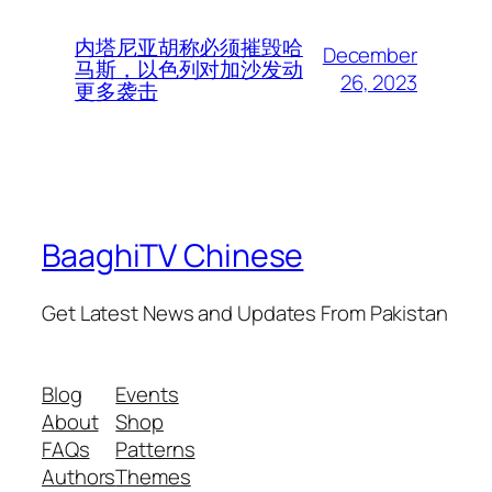
内塔尼亚胡称必须摧毁哈
December
马斯，以色列对加沙发动
26, 2023
更多袭击
BaaghiTV Chinese
Get Latest News and Updates From Pakistan
Blog
Events
About
Shop
FAQs
Patterns
Authors
Themes