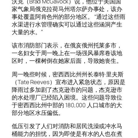
沃克（Brad McGavock）说，他位于美国国
家气象局俄克拉荷马州塔尔萨办事处，该办
事处覆盖阿肯色州的部分地区。 “通过这些雨
水渠进行水管理确实可以通过这些涵洞产生
大量的水。”
该市消防部门表示，在俄亥俄州托莱多市，
一名妇女于周一晚上在一场强风暴席卷该地
区时，一棵树倒在她家后面，导致她丧生。
周一晚些时候，密西西比州州长泰特·里夫斯
（Tate Reeves）宣布进入紧急状态，原因是
降雨过多加剧了杰克逊市的问题，杰克逊市
的水处理厂已经陷入困境。这些问题导致位
于密西西比州中部的 180,000 人口城市的大
部分地区水压偏低。
低压引发了人们对消防和居民洗澡或冲水马
桶能力的担忧，因为即使是有水的人也在煮