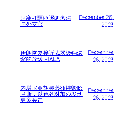
December 26,
阿塞拜疆驱逐两名法
国外交官
2023
December
伊朗恢复接近武器级铀浓
缩的放缓 – IAEA
26, 2023
内塔尼亚胡称必须摧毁哈
December
马斯，以色列对加沙发动
26, 2023
更多袭击