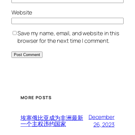
Website
Save my name, email, and website in this
browser for the next time I comment.
MORE POSTS
December
埃塞俄比亚成为非洲最新
一个主权违约国家
26, 2023