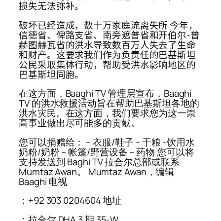
损失无法弥补。
破坏已经造成，数十万家庭流离失所 今年，
信德省、俾路支省、南旁遮普省和开伯尔-普
赫图赫瓦省的洪水导致数百万人失去了生命
和财产。这要求我们作为负责任的巴基斯坦
公民采取集体行动，帮助受洪水影响地区的
巴基斯坦同胞。
在这方面，Baaghi TV 管理层宣布，Baaghi
TV 的洪水救援活动旨在帮助巴基斯坦各地的
洪水灾民。在这方面，我们要求您为这一崇
高事业做出尽可能多的贡献。
您可以捐赠给： – 衣服/鞋子 – 干粮 -饮用水
奶粉/奶粉 – 帐篷/野营设备 – 药物 您可以将
支持发送到 Baghi TV 拉合尔总部或联系
Mumtaz Awan。 Mumtaz Awan，编辑
Baaghi 电视
：+92 303 0204604 地址
：拉合尔 DHA 3 期 35-W。