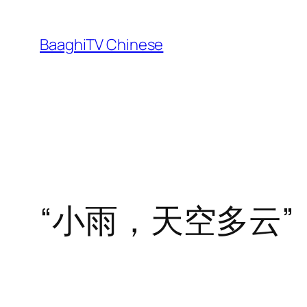
Skip
to
BaaghiTV Chinese
content
“小雨，天空多云