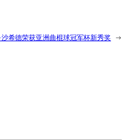
·沙希德荣获亚洲曲棍球冠军杯新秀奖
→