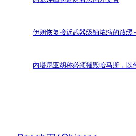
伊朗恢复接近武器级铀浓缩的放缓 – 
内塔尼亚胡称必须摧毁哈马斯，以