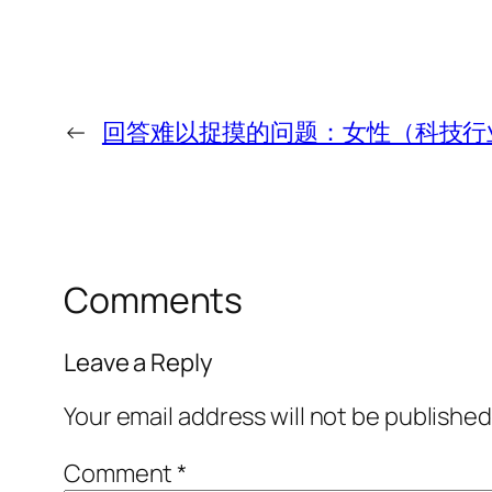
←
回答难以捉摸的问题：女性（科技行
Comments
Leave a Reply
Your email address will not be published
Comment
*