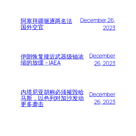
December 26,
阿塞拜疆驱逐两名法
国外交官
2023
December
伊朗恢复接近武器级铀浓
缩的放缓 – IAEA
26, 2023
内塔尼亚胡称必须摧毁哈
December
马斯，以色列对加沙发动
26, 2023
更多袭击