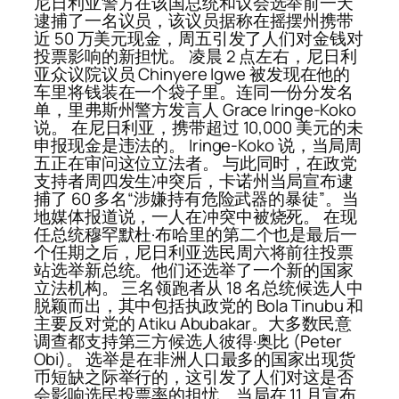
尼日利亚警方在该国总统和议会选举前一天
逮捕了一名议员，该议员据称在摇摆州携带
近 50 万美元现金，周五引发了人们对金钱对
投票影响的新担忧。 凌晨 2 点左右，尼日利
亚众议院议员 Chinyere Igwe 被发现在他的
车里将钱装在一个袋子里。连同一份分发名
单，里弗斯州警方发言人 Grace Iringe-Koko
说。 在尼日利亚，携带超过 10,000 美元的未
申报现金是违法的。 Iringe-Koko 说，当局周
五正在审问这位立法者。 与此同时，在政党
支持者周四发生冲突后，卡诺州当局宣布逮
捕了 60 多名“涉嫌持有危险武器的暴徒”。当
地媒体报道说，一人在冲突中被烧死。 在现
任总统穆罕默杜·布哈里的第二个也是最后一
个任期之后，尼日利亚选民周六将前往投票
站选举新总统。他们还选举了一个新的国家
立法机构。 三名领跑者从 18 名总统候选人中
脱颖而出，其中包括执政党的 Bola Tinubu 和
主要反对党的 Atiku Abubakar。大多数民意
调查都支持第三方候选人彼得·奥比 (Peter
Obi)。 选举是在非洲人口最多的国家出现货
币短缺之际举行的，这引发了人们对这是否
会影响选民投票率的担忧。当局在 11 月宣布