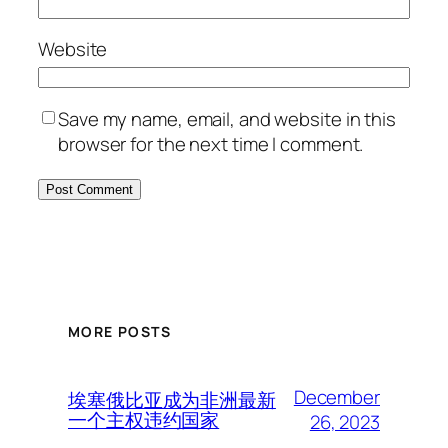
Website
Save my name, email, and website in this
browser for the next time I comment.
MORE POSTS
December
埃塞俄比亚成为非洲最新
一个主权违约国家
26, 2023