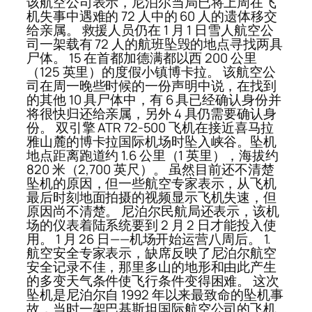
该航空公司表示，尼泊尔当局已将上周在飞
机失事中遇难的 72 人中的 60 人的遗体移交
给亲属。 救援人员仍在 1 月 1 日雪人航空公
司一架载有 72 人的航班坠毁的地点寻找两具
尸体。 15 在首都加德满都以西 200 公里
（125 英里）的度假小镇博卡拉。 该航空公
司在周一晚些时候的一份声明中说，在找到
的其他 10 具尸体中，有 6 具已经确认身份并
将很快归还给亲属，另外 4 具仍需要确认身
份。 双引擎 ATR 72-500 飞机在接近喜马拉
雅山麓的博卡拉国际机场时坠入峡谷。坠机
地点距离跑道约 1.6 公里（1 英里），海拔约
820 米（2,700 英尺）。 虽然目前还不清楚
坠机的原因，但一些航空专家表示，从飞机
最后时刻地面拍摄的视频显示飞机失速，但
原因尚不清楚。 尼泊尔民航局还表示，该机
场的仪表着陆系统要到 2 月 2 日才能投入使
用。 1 月 26 日——机场开始运营八周后。 1.
航空安全专家表示，缺席反映了尼泊尔航空
安全记录不佳，那里多山的地形和由此产生
的多变天气条件使飞行条件变得困难。 这次
坠机是尼泊尔自 1992 年以来最致命的坠机事
故，当时一架巴基斯坦国际航空公司的飞机