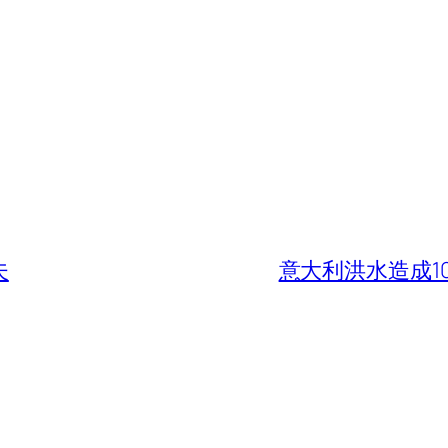
夫
意大利洪水造成1