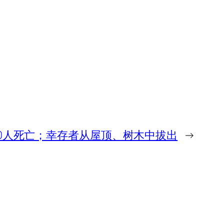
0人死亡；幸存者从屋顶、树木中拔出
→