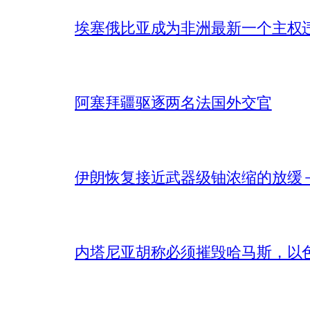
埃塞俄比亚成为非洲最新一个主权
阿塞拜疆驱逐两名法国外交官
伊朗恢复接近武器级铀浓缩的放缓 – 
内塔尼亚胡称必须摧毁哈马斯，以