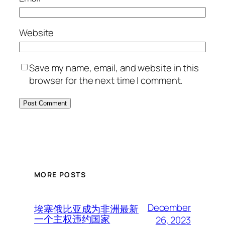
Website
Save my name, email, and website in this
browser for the next time I comment.
MORE POSTS
December
埃塞俄比亚成为非洲最新
一个主权违约国家
26, 2023