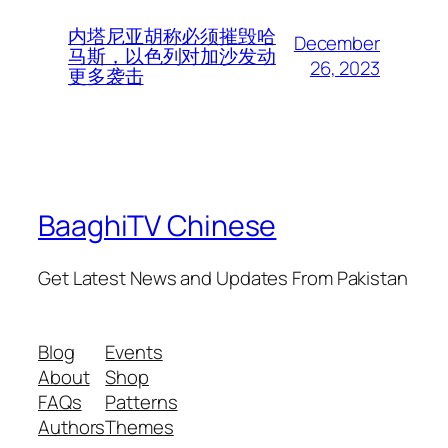
内塔尼亚胡称必须摧毁哈
December
马斯，以色列对加沙发动
26, 2023
更多袭击
BaaghiTV Chinese
Get Latest News and Updates From Pakistan
Blog
Events
About
Shop
FAQs
Patterns
Authors
Themes