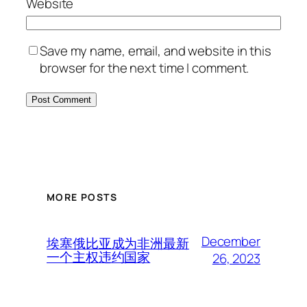
Website
Save my name, email, and website in this
browser for the next time I comment.
MORE POSTS
December
埃塞俄比亚成为非洲最新
一个主权违约国家
26, 2023