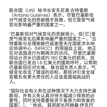
联合国（UN）秘书长安东尼奥·古特雷斯
（António Guterres）表示，尽管巴基斯坦
对气候变化的贡献微乎其微，但它是受气候
变化影响最严重的国家之一。
“巴基斯坦对气候变化的贡献很小，但[它]是
受气候变化后果影响最严重的国家之一，”古
特雷斯与总理谢赫巴兹谢里夫在国家洪水响
应协调中心（NFRCC）的简报会上说。 他正
在对该国进行为期两天的访问。 尽管巴基斯
坦估计洪水已造成约 180 亿美元的损失，但
联合国已发出 1.6 亿美元的援助呼吁，以帮助
巴基斯坦应对灾难。 联合国负责人表示，气
候变化攻击了错误的目标，那些对引发全球
变暖负有更大责任的人应该是面临挑战的
人。
“国际社会有义务在这种情况下大力支持巴基
斯坦，并有义务认真对待大幅减少排放的必
要性，同时支持需要投资于复原力和恢复的
国家[…]， “ 他说。 联邦部长阿赫桑·伊克巴