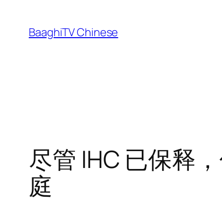
Skip
to
BaaghiTV Chinese
content
尽管 IHC 已保
庭