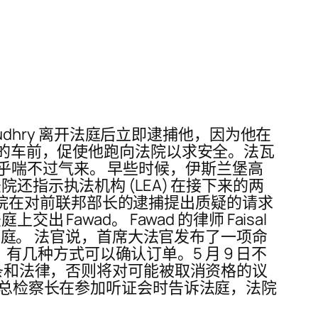
udhry 离开法庭后立即逮捕他，因为他在
他的车前，促使他跑向法院以求安全。法瓦
倒，似乎喘不过气来。 早些时候，伊斯兰堡高
。法院还指示执法机构 (LEA) 在接下来的两
。 法院在对前联邦部长的逮捕提出质疑的请求
出 Fawad。 Fawad 的律师 Faisal
上出庭。 法官说，首席大法官发布了一项命
单。有几种方式可以确认订单。5 月 9 日不
 条和法律，否则将对可能被取消资格的议
兰堡总检察长在参加听证会时告诉法庭，法院