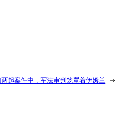
的两起案件中，军法审判笼罩着伊姆兰
→