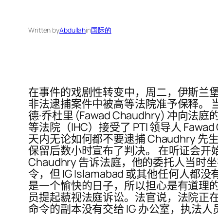
Written by
Abdullah
in
国际的
在事件的戏剧性转变中，周二，伊斯兰堡警方的
非法逮捕案件中被高等法院准予保释。 当
德·乔杜里 (Fawad Chaudhry
等法院（IHC）接受了 PTI 领导人 Faw
天内无论如何都不要逮捕 Chaudhry
保留后数小时宣布了判决。 在听证会开始时，法官 M
Chaudhry 告诉法庭，他的委托人当
令，但 IG Islamabad 或其他任
是一个愉快的日子，所以担心是有道理的。
员提起藐视法庭诉讼。法官说，法院正在给
命令的副本没有交给 IG 办公室，执法