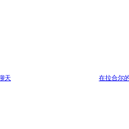
感聊天
在拉合尔