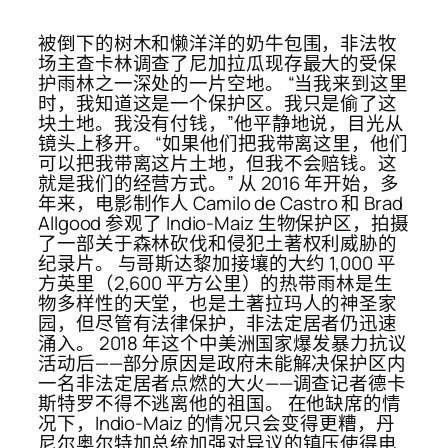
被倒下的树木和懒洋洋的奶牛包围，非法牧
场主查卡林调查了尼加拉瓜现存最大的受保
护雨林之一深处的一片空地。 “当我来到这里
时，我知道这是一个保护区。我只是偷了这
块土地。我没有付钱，”他平静地说，目光从
镜头上移开。 “如果他们把我带离这里，他们
可以把我带离这片土地，但我不会赔钱。这
就是我们的经营方式。” 从 2016 年开始，多
年来，电影制作人 Camilo de Castro 和 Brad
Allgood 参观了 Indio-Maiz 生物保护区，拍摄
了一部关于森林砍伐和侵犯土著权利威胁的
纪录片。 与哥斯达黎加接壤的大约 1,000 平
方英里（2,600 平方公里）的热带雨林是生
物多样性的天堂，也是土著拉玛人的神圣家
园，但尽管有法律保护，非法定居者仍迅速
涌入。 2018 年这个中美洲国家爆发暴力抗议
活动后——部分原因是政府未能解决保护区内
一名非法定居者点燃的大火——调查记者德卡
斯特罗不得不逃离他的祖国。 在他缺席的情
况下，Indio-Maiz 的情况只会变得更糟，丹
尼尔奥尔特加总统加强对异议的镇压使得电