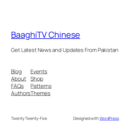
BaaghiTV Chinese
Get Latest News and Updates From Pakistan
Blog
Events
About
Shop
FAQs
Patterns
Authors
Themes
Twenty Twenty-Five
Designed with
WordPress