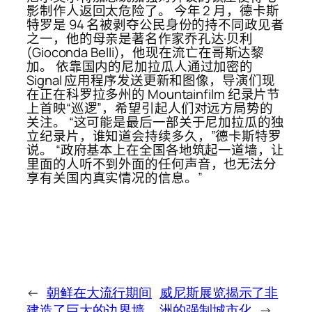
影制作人返回太危险了。 今年 2 月，德卡斯
特罗是 94 名被剥夺公民身份的持不同政见者
之一，他的母亲是著名作家乔孔达·贝利
(Gioconda Belli)，他现在流亡在哥斯达黎
加。 依靠国内的尼加拉瓜人通过加密的
Signal 应用程序发送更新和图像，导演们现
在正在科罗拉多州的 Mountainfilm 纪录片节
上首映“巡逻”，希望引起人们对远方局势的
关注。 “这可能是最后一部关于尼加拉瓜的独
立纪录片，谁知道会持续多久，”德卡斯特罗
说。 “政府基本上在全国各地筑起一道墙，让
里面的人听不到外面的任何声音，也无法分
享有关国内真实情况的信息。”
←
朝鲜在大流行期间
威尼斯展览揭示了非
建造了巨大的边界墙
洲的强制城市化
→