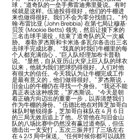
球，”道奇队的一垒手弗雷迪弗里曼说。有时
候就是这样。伍迪投得很好，他们的牛棚进
来也做得很好。我们不会为零分找借口。” 约
翰·布雷比亚 (John Brebbia) 在第七局让穆基·
贝茨 (Mookie Betts) 领先，然后让接下来的
三名击球手退役，结束了道奇队的又一次威
胁。 泰勒·罗杰斯和卡米洛·多瓦尔各击出三名
击球手完成比赛。 “我真的对我们牛棚里的每
个人都充满信心，”巨人队经理加布卡普勒
说。 “显然，自从亚历山大穿上巨人队的球衣
以来，他就为我们把球扔得很好。人们对他
有很大的信任。今天我认为让牛棚完成工作
是最有意义的，他们做得很好。” 罗杰斯说，
旧金山的牛棚仍在寻找一个身份。 “我还不能
真正表达这种感觉，”罗杰斯说。 “今天是朝
着正确方向迈出的重要一步，以弄清楚我们
作为牛棚的身份。” 伍德比他在对阵芝加哥白
袜队时敏锐得多，芝加哥白袜队在 4 月 6 日
的三局无效后追上了他。尽管他在与旧金山
队的八场比赛中仍然没有赢过道奇队，但伍
德击出一支安打，五次三振并打了三场左右
在 4 2/3 局中保送。 “任何时候你都可以战胜