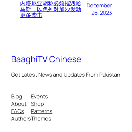
内塔尼亚胡称必须摧毁哈
December
马斯，以色列对加沙发动
26, 2023
更多袭击
BaaghiTV Chinese
Get Latest News and Updates From Pakistan
Blog
Events
About
Shop
FAQs
Patterns
Authors
Themes