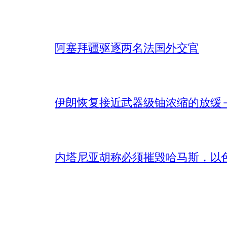
阿塞拜疆驱逐两名法国外交官
伊朗恢复接近武器级铀浓缩的放缓 – 
内塔尼亚胡称必须摧毁哈马斯，以