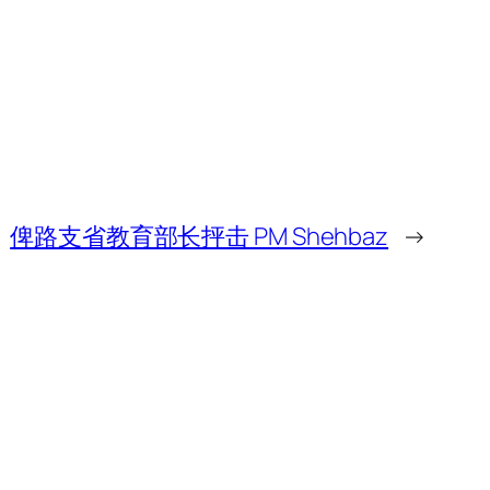
俾路支省教育部长抨击 PM Shehbaz
→