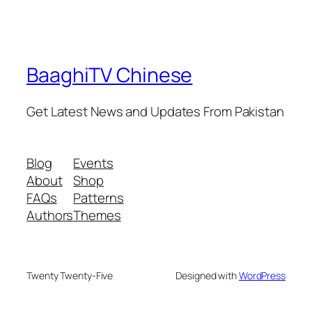
BaaghiTV Chinese
Get Latest News and Updates From Pakistan
Blog
Events
About
Shop
FAQs
Patterns
Authors
Themes
Twenty Twenty-Five
Designed with
WordPress