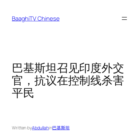
Skip
to
BaaghiTV Chinese
content
巴基斯坦召见印度外交
官，抗议在控制线杀害
平民
Written by
Abdullah
in
巴基斯坦