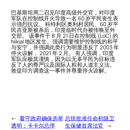
巴基斯坦周二召见印度高级外交官，对印度
军队在控制线开火导致一名 60 岁平民丧生表
示强烈抗议。 科特利区奥利村居民、60 岁平
民吉亚斯被杀后，印度临时代办被传唤至外
交部。 该事件于 8 月 21 日在控制线 (LoC) 的
Nikial 地区发生。强调需要维护控制线的和平
与安宁，并强调此类行为明显违反了 2003 年
停火谅解， 2021 年 2 月。 有人强调，印度
军队应极其谨慎，因为以无辜平民为目标违
反了人的尊严以及国际人权和人道主义法。
敦促印方调查这一事件并尊重停火谅解。
←
看守政府确保选举
总统批准任命初级卫
透明：卡卡尔总理
生保健首席法官
→