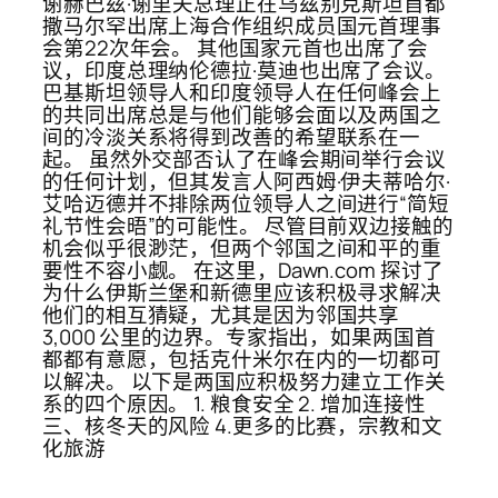
谢赫巴兹·谢里夫总理正在乌兹别克斯坦首都
撒马尔罕出席上海合作组织成员国元首理事
会第22次年会。 其他国家元首也出席了会
议，印度总理纳伦德拉·莫迪也出席了会议。
巴基斯坦领导人和印度领导人在任何峰会上
的共同出席总是与他们能够会面以及两国之
间的冷淡关系将得到改善的希望联系在一
起。 虽然外交部否认了在峰会期间举行会议
的任何计划，但其发言人阿西姆·伊夫蒂哈尔·
艾哈迈德并不排除两位领导人之间进行“简短
礼节性会晤”的可能性。 尽管目前双边接触的
机会似乎很渺茫，但两个邻国之间和平的重
要性不容小觑。 在这里，Dawn.com 探讨了
为什么伊斯兰堡和新德里应该积极寻求解决
他们的相互猜疑，尤其是因为邻国共享
3,000 公里的边界。专家指出，如果两国首
都都有意愿，包括克什米尔在内的一切都可
以解决。 以下是两国应积极努力建立工作关
系的四个原因。 1. 粮食安全 2. 增加连接性
三、核冬天的风险 4.更多的比赛，宗教和文
化旅游