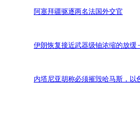
阿塞拜疆驱逐两名法国外交官
伊朗恢复接近武器级铀浓缩的放缓 – 
内塔尼亚胡称必须摧毁哈马斯，以