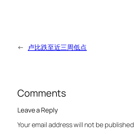
←
卢比跌至近三周低点
Comments
Leave a Reply
Your email address will not be published