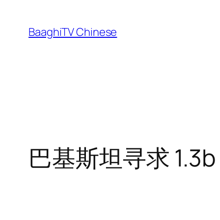
Skip
to
BaaghiTV Chinese
content
巴基斯坦寻求 1.