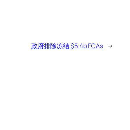
政府排除冻结 $5.4b FCAs
→