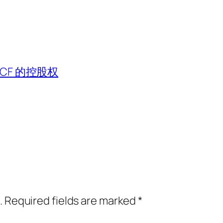
 IGCF 的控股权
.
Required fields are marked
*