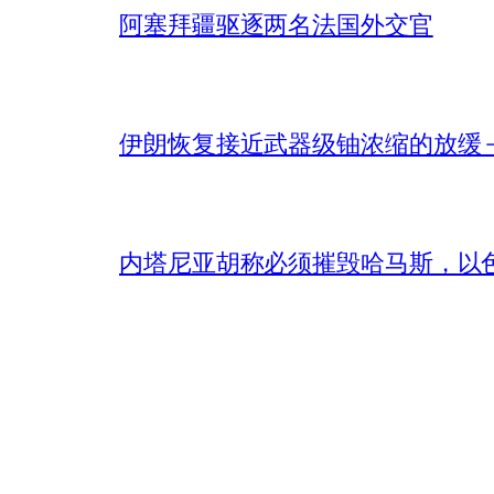
阿塞拜疆驱逐两名法国外交官
伊朗恢复接近武器级铀浓缩的放缓 – 
内塔尼亚胡称必须摧毁哈马斯，以