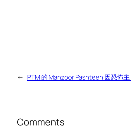
←
PTM 的 Manzoor Pashteen 
Comments