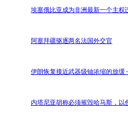
埃塞俄比亚成为非洲最新一个主权
阿塞拜疆驱逐两名法国外交官
伊朗恢复接近武器级铀浓缩的放缓 – 
内塔尼亚胡称必须摧毁哈马斯，以