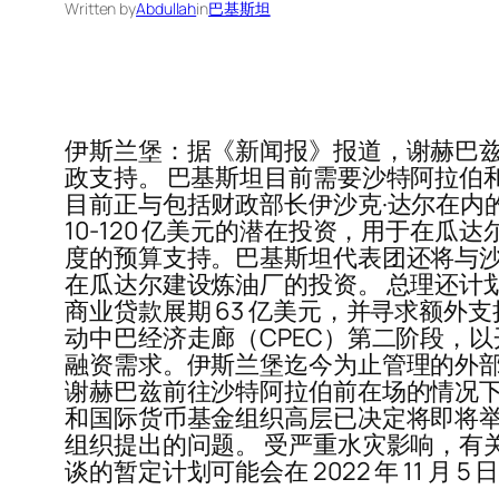
Written by
Abdullah
in
巴基斯坦
伊斯兰堡：据《新闻报》报道，谢赫巴兹
政支持。 巴基斯坦目前需要沙特阿拉伯
目前正与包括财政部长伊沙克·达尔在内
10-120 亿美元的潜在投资，用于在瓜
度的预算支持。巴基斯坦代表团还将与沙
在瓜达尔建设炼油厂的投资。 总理还计划
商业贷款展期 63 亿美元，并寻求额
动中巴经济走廊（CPEC）第二阶段，以开
融资需求。伊斯兰堡迄今为止管理的外部美元
谢赫巴兹前往沙特阿拉伯前在场的情况下
和国际货币基金组织高层已决定将即将
组织提出的问题。 受严重水灾影响，有
谈的暂定计划可能会在 2022 年 11 月