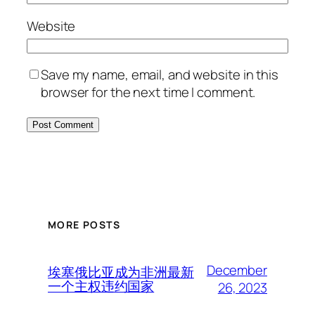
Website
Save my name, email, and website in this
browser for the next time I comment.
MORE POSTS
December
埃塞俄比亚成为非洲最新
一个主权违约国家
26, 2023