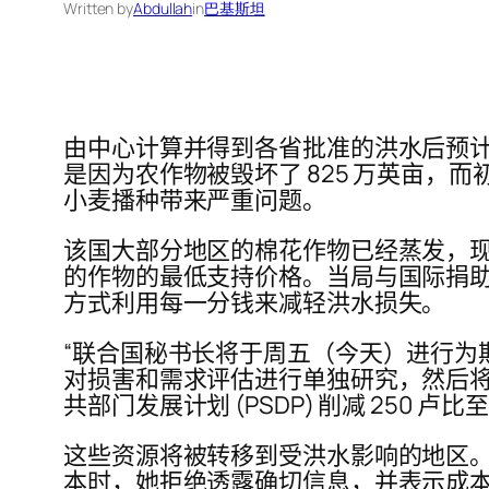
Written by
Abdullah
in
巴基斯坦
由中心计算并得到各省批准的洪水后预计经
是因为农作物被毁坏了 825 万英亩，
小麦播种带来严重问题。
该国大部分地区的棉花作物已经蒸发，现
的作物的最低支持价格。当局与国际捐
方式利用每一分钱来减轻洪水损失。
“联合国秘书长将于周五（今天）进行为
对损害和需求评估进行单独研究，然后将
共部门发展计划 (PSDP) 削减 250 卢比
这些资源将被转移到受洪水影响的地区。 当与
本时，她拒绝透露确切信息，并表示成本