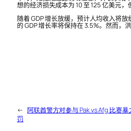
想的经济损失成本为 10 至 125 亿美元
随着 GDP 增长放缓，预计人均收入将
的 GDP 增长率将保持在 3.5%。然
←
阿联酋警方对参与 Pak vs Afg 比
罚