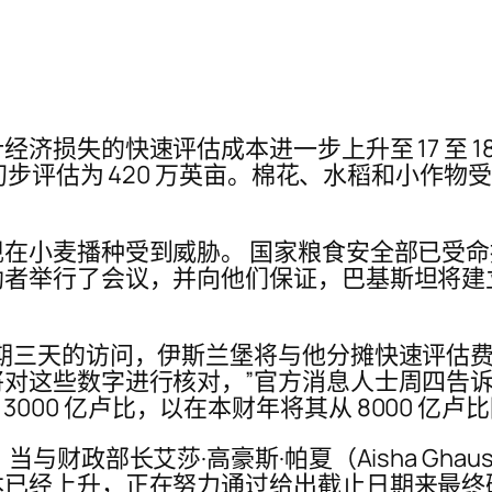
济损失的快速评估成本进一步上升至 17 至 1
而初步评估为 420 万英亩。棉花、水稻和小作
在小麦播种受到威胁。 国家粮食安全部已受
助者举行了会议，并向他们保证，巴基斯坦将建
期三天的访问，伊斯兰堡将与他分摊快速评估
对这些数字进行核对，”官方消息人士周四告诉
至 3000 亿卢比，以在本财年将其从 8000 亿卢比降
财政部长艾莎·高豪斯·帕夏（Aisha Ghau
已经上升，正在努力通过给出截止日期来最终