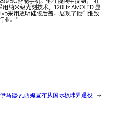
o V29e 5G智能手机。他在视频中提到，“在
用纳米级光刻技术。120Hz AMOLED 显
ivo采用透明硅胶后盖，展现了他们细致
行业。”
伊马德·瓦西姆宣布从国际板球界退役
→