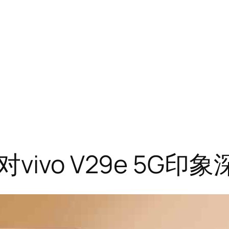
ivo V29e 5G印