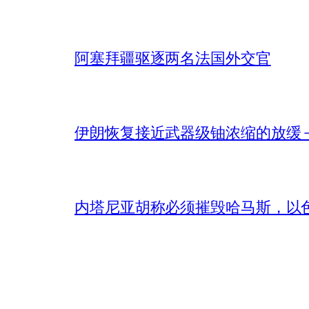
阿塞拜疆驱逐两名法国外交官
伊朗恢复接近武器级铀浓缩的放缓 – 
内塔尼亚胡称必须摧毁哈马斯，以