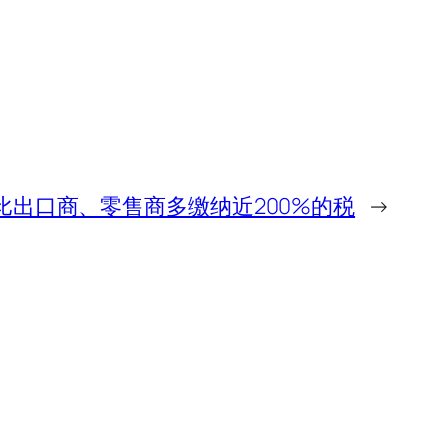
比出口商、零售商多缴纳近200%的税
→