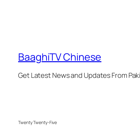
BaaghiTV Chinese
Get Latest News and Updates From Pak
Twenty Twenty-Five