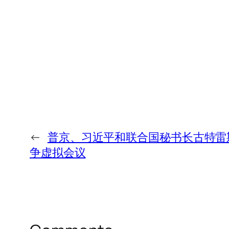
←
普京、习近平和联合国秘书长古特雷
争虚拟会议