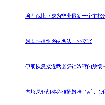
埃塞俄比亚成为非洲最新一个主权
阿塞拜疆驱逐两名法国外交官
伊朗恢复接近武器级铀浓缩的放缓 – 
内塔尼亚胡称必须摧毁哈马斯，以