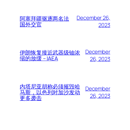
December 26,
阿塞拜疆驱逐两名法
国外交官
2023
December
伊朗恢复接近武器级铀浓
缩的放缓 – IAEA
26, 2023
内塔尼亚胡称必须摧毁哈
December
马斯，以色列对加沙发动
26, 2023
更多袭击