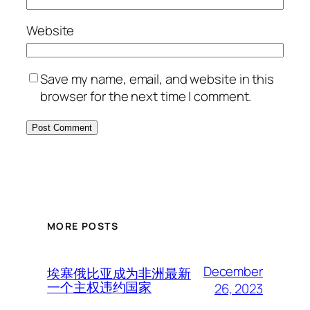
Website
Save my name, email, and website in this
browser for the next time I comment.
MORE POSTS
December
埃塞俄比亚成为非洲最新
一个主权违约国家
26, 2023