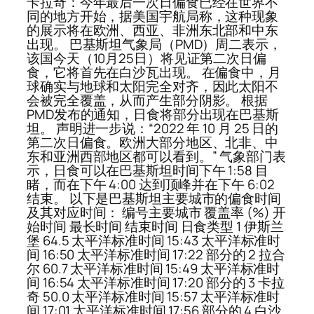
卡拉奇：今年最后一次日偏食已经在世界不
同的地方开始，据美国宇航局称，这种现象
的展示将在欧洲、西亚、非洲东北部和中东
出现。 巴基斯坦气象局（PMD）周二表示，
该国今天（10月25日）将见证第二次日偏
食，它将首先在白沙瓦出现。 在偏食中，月
球确实与地球和太阳完全对齐，因此太阳不
会被完全覆盖，从而产生部分阴影。 根据
PMD发布的通知，日食将部分出现在巴基斯
坦。 声明进一步说：“2022 年 10 月 25 日的
第二次日偏食。欧洲大部分地区、北非、中
东和亚洲西部地区都可以看到。” 气象部门表
示，日食可以在巴基斯坦时间下午 1:58 目
睹，而在下午 4:00 达到顶峰并在下午 6:02
结束。 以下是巴基斯坦主要城市的偏食时间
及其对应时间： 编号主要城市 覆盖率 (%) 开
始时间 最长时间 结束时间 日食类型 1 伊斯兰
堡 64.5 太平洋标准时间 15:43 太平洋标准时
间 16:50 太平洋标准时间 17:22 部分的 2 拉合
尔 60.7 太平洋标准时间 15:49 太平洋标准时
间 16:54 太平洋标准时间 17:20 部分的 3 卡拉
奇 50.0 太平洋标准时间 15:57 太平洋标准时
间 17:01 太平洋标准时间 17:56 部分的 4 白沙