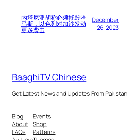
内塔尼亚胡称必须摧毁哈
December
马斯，以色列对加沙发动
26, 2023
更多袭击
BaaghiTV Chinese
Get Latest News and Updates From Pakistan
Blog
Events
About
Shop
FAQs
Patterns
Authors
Themes