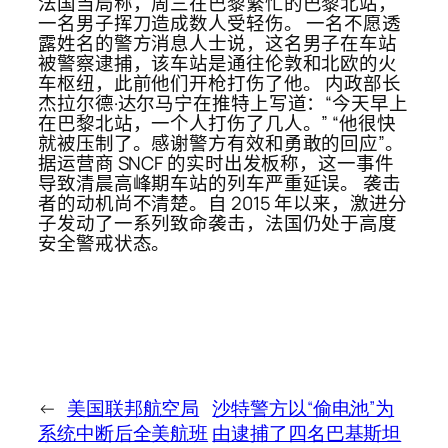
法国当局称，周三在巴黎繁忙的巴黎北站，
一名男子挥刀造成数人受轻伤。 一名不愿透
露姓名的警方消息人士说，这名男子在车站
被警察逮捕，该车站是通往伦敦和北欧的火
车枢纽，此前他们开枪打伤了他。 内政部长
杰拉尔德·达尔马宁在推特上写道：“今天早上
在巴黎北站，一个人打伤了几人。” “他很快
就被压制了。感谢警方有效和勇敢的回应”。
据运营商 SNCF 的实时出发板称，这一事件
导致清晨高峰期车站的列车严重延误。 袭击
者的动机尚不清楚。自 2015 年以来，激进分
子发动了一系列致命袭击，法国仍处于高度
安全警戒状态。
←
美国联邦航空局
沙特警方以“偷电池”为
系统中断后全美航班
由逮捕了四名巴基斯坦