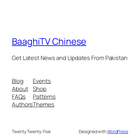
BaaghiTV Chinese
Get Latest News and Updates From Pakistan
Blog
Events
About
Shop
FAQs
Patterns
Authors
Themes
Twenty Twenty-Five
Designed with
WordPress