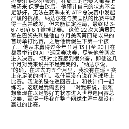
拉斐尔·纳达尔表示，在周三的巴黎大师赛上
被汤米·保罗击败后，他预计自己的状态不会
足够好，无法在赛季末的 ATP 总决赛中发起
严峻的挑战。 纳达尔在与美国队的比赛中取
得一盘并破发，但未能锁定胜局，最终以 3-
6 7-6(4) 6-1 输掉比赛。 这位 22 次大满贯冠
军在巴黎失利是他自 9 月美网第四轮以来的
首场单打比赛，之后他请假生下第一个孩
子。 他从未赢得过今年 11 月 13 日至 20 日在
都灵举行的 ATP 巡回赛决赛，尽管他曾两次
进入决赛。 “我对比赛感到很兴奋，即使这几
个月对我来说并不是完美的，”纳达尔说。
“的确，在过去的五个月里，我没有在巡回赛
上花足够的时间。我什至没有说在网球场上
比赛。我说的是在巡回赛上。和伙计们一起
练习。这就是我需要的…… “对我来说，很难
想象现在以足够好的状态进入世界巡回赛总
决赛，赢得一场我在整个网球生涯中都没有
赢过的比赛。