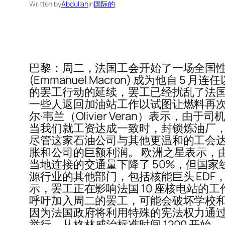
Written by
Abdullah
in
国际的
巴黎：周二，法国工会开始了一场全国性
(Emmanuel Macron) 成为他
的罢工行动的延续，罢工已经扰乱了法国
一些人返回加油站工作以试图让燃料再次
尔·韦兰（Olivier Veran）表示
当我们就工资达成一致时，封锁炼油厂，这不是
尽管这家石油公司与其他更温和的工会达成了
胀和公司的巨额利润。 欧洲之星表示，由
当地连接的交通量下降了 50%，但国
源行业的其他部门，包括核能巨头 EDF，
示，罢工正在影响法国 10 座核电站的工
呼吁加入周二的罢工，可能会破坏学校和
因为法国政府将利用特殊的宪法权力通过 
举行，从格林威治标准时间 1200 开始。 周