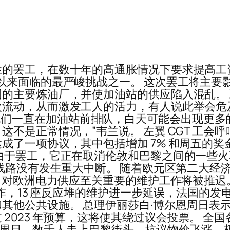
的罢工，在数十年的高通胀情况下要求提高工
自 5 月连任以来面临的最严峻挑战之一。 这次罢工
的主要炼油厂，并使加油站的供应陷入混乱。
流动，从而激发工人的活力，有人说此举会危
，由于司机们一直在加油站前排队，白天可能会出现更
正常情况，”韦兰说。 左翼 CGT 工会呼吁在 T
一项协议，其中包括增加 7% 和周五的奖金。
于罢工，它正在取消伦敦和巴黎之间的一些火车。
家线路没有发生重大中断。 随着欧元区第二大经
对欧洲电力供应至关重要的维护工作将被推迟。 
作，13 座反应堆的维护进一步延误，法国的发电量
其他公共设施。 总理伊丽莎白·博尔恩周日表
2023 年预算，这将使其绕过议会投票。 全
日，数千人走上巴黎街头，抗议物价飞涨。极左翼政党 La 