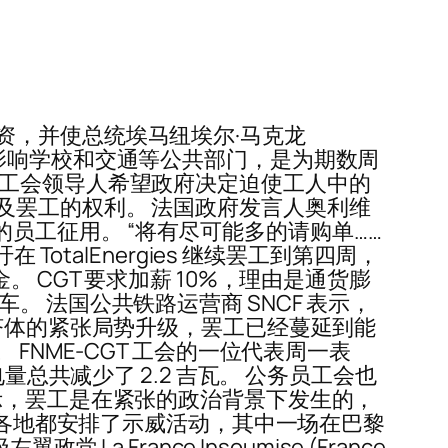
资，并使总统埃马纽埃尔·马克龙
将主要影响学校和交通等公共部门，是为期数周
 工会领导人希望政府决定迫使工人中的
及罢工的权利。 法国政府发言人奥利维
多的员工征用。 “将有尽可能多的请购单……
otalEnergies 继续罢工到第四周，
 CGT 要求加薪 10%，理由是通货膨
 法国公共铁路运营商 SNCF 表示，
济体的紧张局势升级，罢工已经蔓延到能
FNME-CGT 工会的一位代表周一表
总共减少了 2.2 吉瓦。 公务员工会也
示，罢工是在紧张的政治背景下发生的，
国各地都安排了示威活动，其中一场在巴黎
France Insoumise (France