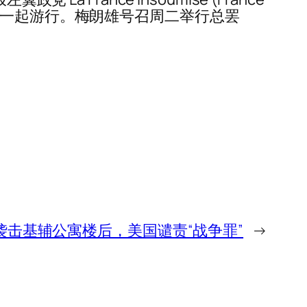
Ernaux 一起游行。梅朗雄号召周二举行总罢
袭击基辅公寓楼后，美国谴责“战争罪”
→