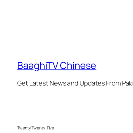
BaaghiTV Chinese
Get Latest News and Updates From Pak
Twenty Twenty-Five