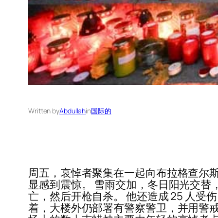
Written by
Abdullah
in
国际的
周五，哀悼者聚集在一起向布拉格查尔
显感到震惊。 雪雨交加，冬日阳光交替
亡，然后开枪自杀。 他还造成 25 人
着，大楼外仍部署有警察警卫，并用警戒