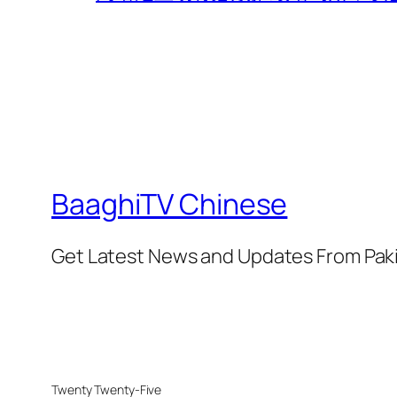
BaaghiTV Chinese
Get Latest News and Updates From Pak
Twenty Twenty-Five