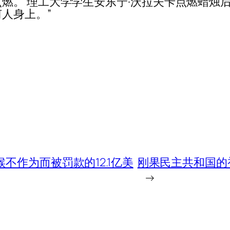
燃。 理工大学学生安东宁·沃拉夫卡点燃蜡烛
人身上。”
不作为而被罚款的12.1亿美
刚果民主共和国的
→