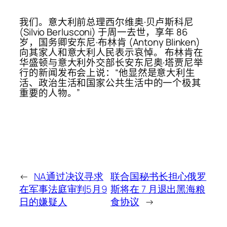
我们。意大利前总理西尔维奥·贝卢斯科尼
(Silvio Berlusconi) 于周一去世，享年 86
岁，国务卿安东尼·布林肯 (Antony Blinken)
向其家人和意大利人民表示哀悼。 布林肯在
华盛顿与意大利外交部长安东尼奥·塔贾尼举
行的新闻发布会上说：“他显然是意大利生
活、政治生活和国家公共生活中的一个极其
重要的人物。”
←
NA通过决议寻求
联合国秘书长担心俄罗
在军事法庭审判5月9
斯将在 7 月退出黑海粮
日的嫌疑人
食协议
→