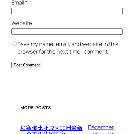
Email
*
Website
Save my name, email, and website in this
browser for the next time I comment.
MORE POSTS
December
埃塞俄比亚成为非洲最新
一个主权违约国家