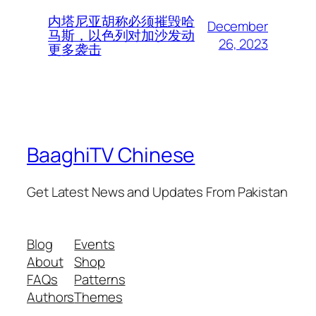
内塔尼亚胡称必须摧毁哈
December
马斯，以色列对加沙发动
26, 2023
更多袭击
BaaghiTV Chinese
Get Latest News and Updates From Pakistan
Blog
Events
About
Shop
FAQs
Patterns
Authors
Themes