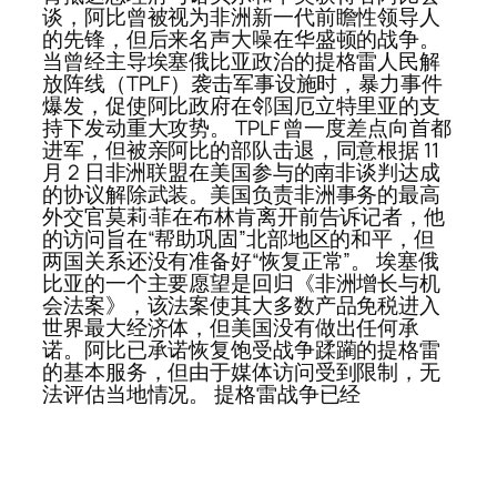
谈，阿比曾被视为非洲新一代前瞻性领导人
的先锋，但后来名声大噪在华盛顿的战争。
当曾经主导埃塞俄比亚政治的提格雷人民解
放阵线（TPLF）袭击军事设施时，暴力事件
爆发，促使阿比政府在邻国厄立特里亚的支
持下发动重大攻势。 TPLF 曾一度差点向首都
进军，但被亲阿比的部队击退，同意根据 11
月 2 日非洲联盟在美国参与的南非谈判达成
的协议解除武装。美国负责非洲事务的最高
外交官莫莉·菲在布林肯离开前告诉记者，他
的访问旨在“帮助巩固”北部地区的和平，但
两国关系还没有准备好“恢复正常”。 埃塞俄
比亚的一个主要愿望是回归《非洲增长与机
会法案》，该法案使其大多数产品免税进入
世界最大经济体，但美国没有做出任何承
诺。阿比已承诺恢复饱受战争蹂躏的提格雷
的基本服务，但由于媒体访问受到限制，无
法评估当地情况。 提格雷战争已经