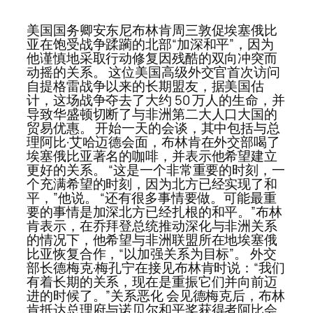
美国国务卿安东尼布林肯周三敦促埃塞俄比
亚在饱受战争蹂躏的北部“加深和平”，因为
他谨慎地采取行动修复因残酷的双向冲突而
动摇的关系。 这位美国高级外交官首次访问
自提格雷战争以来的长期盟友，据美国估
计，这场战争夺去了大约 50 万人的生命，并
导致华盛顿切断了与非洲第二大人口大国的
贸易优惠。 开始一天的会谈，其中包括与总
理阿比·艾哈迈德会面，布林肯在外交部喝了
埃塞俄比亚著名的咖啡，并表示他希望建立
更好的关系。 “这是一个非常重要的时刻，一
个充满希望的时刻，因为北方已经实现了和
平，”他说。 “还有很多事情要做。可能最重
要的事情是加深北方已经扎根的和平。”布林
肯表示，在乔拜登总统推动深化与非洲关系
的情况下，他希望与非洲联盟所在地埃塞俄
比亚恢复合作，“以加强关系为目标”。 外交
部长德梅克·梅孔宁在接见布林肯时说：“我们
有着长期的关系，现在是重振它们并向前迈
进的时候了。”关系恶化 会见德梅克后，布林
肯抵达总理府与诺贝尔和平奖获得者阿比会