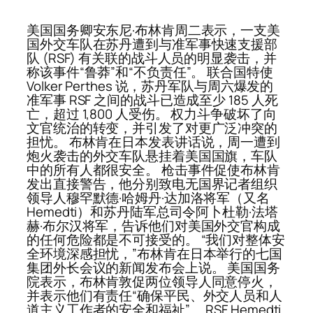
美国国务卿安东尼·布林肯周二表示，一支美
国外交车队在苏丹遭到与准军事快速支援部
队 (RSF) 有关联的战斗人员的明显袭击，并
称该事件“鲁莽”和“不负责任”。 联合国特使
Volker Perthes 说，苏丹军队与周六爆发的
准军事 RSF 之间的战斗已造成至少 185 人死
亡，超过 1,800 人受伤。 权力斗争破坏了向
文官统治的转变，并引发了对更广泛冲突的
担忧。 布林肯在日本发表讲话说，周一遭到
炮火袭击的外交车队悬挂着美国国旗，车队
中的所有人都很安全。 枪击事件促使布林肯
发出直接警告，他分别致电无国界记者组织
领导人穆罕默德·哈姆丹·达加洛将军（又名
Hemedti）和苏丹陆军总司令阿卜杜勒·法塔
赫·布尔汉将军，告诉他们对美国外交官构成
的任何危险都是不可接受的。 “我们对整体安
全环境深感担忧，”布林肯在日本举行的七国
集团外长会议的新闻发布会上说。 美国国务
院表示，布林肯敦促两位领导人同意停火，
并表示他们有责任“确保平民、外交人员和人
道主义工作者的安全和福祉”。 RSF Hemedti