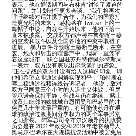
表示，他在通话期间与布林肯“讨论了紧迫的
问题”，并计划进行更多会谈。 “我们将再次
呼吁继续对话并携手合作，为我们的国家打
造更光明的未来，”赫梅蒂在 Twitter 上的一
篇帖子中说，自战斗开始以来，他的下落一
直未被披露。 交战双方都声称在首都喀土穆
的空袭和战斗以及全国各地的冲突中取得了
进展。 暴力事件导致喀土穆断电断水，在空
袭、炮火和射击的喧嚣声中，烟雾一直笼罩
着这座城市。 联合国驻苏丹特使佩尔特斯周
一表示，双方没有表现出愿意谈判的迹象。
“正在交战的双方并没有给人这样的印象，即
他们希望立即通过调解实现和平，”珀特斯在
喀土穆通过视频连线告诉记者。 他说，敌对
双方已同意三个小时的人道主义休战，但尽
管承诺会保持平静，但战斗仍在继续。 喀土
穆及其毗邻的姊妹城市恩图曼和巴赫里的冲
突是几十年来最严重的，有可能使苏丹在艰
难的政治过渡期间分享权力的两个军事派别
之间撕裂。 陆军总司令布尔汉领导的执政委
员会是在 2021 年政变和 2019 年老将领导人
奥马尔·巴希尔在大规模抗议活动中被罢免后