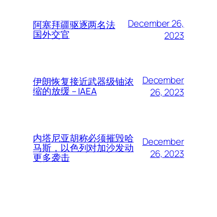
December 26,
阿塞拜疆驱逐两名法
国外交官
2023
December
伊朗恢复接近武器级铀浓
缩的放缓 – IAEA
26, 2023
内塔尼亚胡称必须摧毁哈
December
马斯，以色列对加沙发动
26, 2023
更多袭击