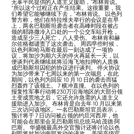
无辜平民提供的人道主义援助，”布林肯说。
“所以这个过程正在产生结果。这很重要，我
们希望它能够继续下去，”布林肯说。 以色列
警方称，他们在特拉维夫举行的会议是在早
上，两名巴勒斯坦袭击者在高峰时段在被占
领的耶路撒冷入口处的一个公交车站开枪，
造成至少三人死亡，八人受伤。 布林肯和赫
尔佐格都谴责了这次袭击。 周四早些时候，
以色列和哈马斯在最后一刻达成了一项协
议，将加沙为期六天的停火再延长一天，以
便谈判代表继续就将沿海飞地扣押的人质换
成巴勒斯坦囚犯的协议进行谈判。 停火协议
为加沙带来了七周以来的第一次喘息，在此
期间，以色列为回应 10 月 10 日的袭击而猛
烈轰炸了该领土。 7 横冲直撞。 在以色列的
报复性军事行动将230万沿海地区的大部分领
土变成荒地之后，它还允许急需的人道主义
援助进入加沙。 布林肯是自去年 10 月以来第
三次访问该地区。一名巴勒斯坦官员表示，
预计将于 7 日访问被占领的约旦河西岸，他
可能会在那里会见巴勒斯坦总统马哈茂德·阿
巴斯。 华盛顿最高外交官预计还将讨论以色
列即将对加沙南部发动的进攻。 美国高级官