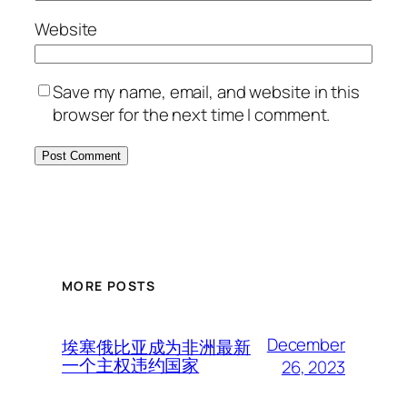
Website
Save my name, email, and website in this
browser for the next time I comment.
MORE POSTS
December
埃塞俄比亚成为非洲最新
一个主权违约国家
26, 2023