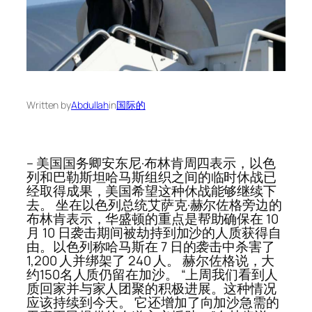
Written by
Abdullah
in
国际的
– 美国国务卿安东尼·布林肯周四表示，以色
列和巴勒斯坦哈马斯组织之间的临时休战已
经取得成果，美国希望这种休战能够继续下
去。 坐在以色列总统艾萨克·赫尔佐格旁边的
布林肯表示，华盛顿的重点是帮助确保在 10
月 10 日袭击期间被劫持到加沙的人质获得自
由。以色列称哈马斯在 7 日的袭击中杀害了
1,200 人并绑架了 240 人。 赫尔佐格说，大
约150名人质仍留在加沙。 “上周我们看到人
质回家并与家人团聚的积极进展。这种情况
应该持续到今天。 它还增加了向加沙急需的