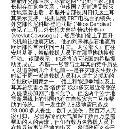
希腊外交部表示，尽管这两个北约国家之间
长期存在竞争关系，但该国 7 天前遭受毁灭
性地震袭击后，希腊外交部长周日抵达土耳
其表示支持。 根据国营 ERT 电视台的镜头，
外交部长尼科斯·登迪亚斯 (Nikos Dendias)
会见了土耳其外长梅夫鲁特·恰武什奥卢
(Mevlut Cavusoglu)，然后他们登上了直升
飞机前往地震灾区。 他的到来标志着地震后
欧洲部长首次访问土耳其。 两位部长正前往
安塔基亚，希腊救援人员正在那里协助搜救
行动。 该部表示，他还将访问该国的希腊援
助团成员。 希腊——尽管与土耳其的竞争历史
可以追溯到几个世纪前——是在灾难发生数小
时后于周一派遣救援人员和人道主义援助的
首批欧洲国家之一。 领土和能源争端以及土
耳其总统雷杰普·塔伊普·埃尔多安最近夸张的
入侵威胁加剧了地区竞争。 但这两个位于地
震断层线上的邻国也有在自然灾害中互相帮
助的传统。 周一发生的 7.8 级地震已造成
28,000 多人丧生，数千人受伤，数百万人无
家可归。 尽管寒冷的天气加深了数百万急需
帮助的人的苦难，但仍有数万名救援人员正
在搜寻被夷为平地的街区。 希腊政府迄今已