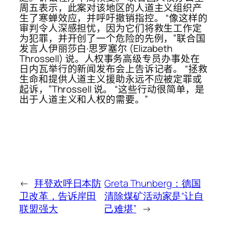
周五表示，此案对该地区的人道主义组织产
生了寒蝉效应，并呼吁撤销指控。 “像这样的
审判令人深感担忧，因为它们将救生工作定
为犯罪，并开创了一个危险的先例，”联合国
发言人伊丽莎白·思罗塞尔 (Elizabeth
Throssell) 说。人权事务高级专员办事处在
日内瓦举行的新闻发布会上告诉记者。 “拯救
生命和提供人道主义援助永远不应被定罪或
起诉，”Throssell 说。 “这些行动很简单，是
出于人道主义和人权的需要。”
←
拜登欢呼日本防
Greta Thunberg：德国
卫改革，告诉岸田
清除煤矿活动家是“让自
联盟强大
己难堪”
→