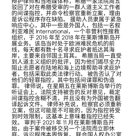
辩护律师和当地媒体称，希腊一家法院周五
驳回了对在希腊受审的一群人道主义工作者
的间谍指控，并命令检察官重新立案，理由
是诉讼程序存在缺陷。 援助人员隶属于紧急
响应中心，其中一些是外国人，包括一名叙
利亚难民 International，一个非营利性搜救
组织，于 2016 年至 2018 年在莱斯博斯岛开
展业务。该岛当时处于欧洲难民危机的前
线，每天都有数十名寻求庇护者抵达其海
岸，主要来自邻国土耳其。 希腊当局一直受
到人道主义组织的批评，因为他们竭尽全力
阻止志愿者在陆地和海上边境帮助寻求庇护
者，包括采取此类法律行动。 被告否认了对
他们的轻罪指控，其中包括间谍罪和伪造
罪。 律师说，在星期五在莱斯博斯岛举行的
听证会上，法院支持被告的反对意见，裁定
间谍指控含糊不清，并且没有为外国被告翻
译起诉文件。 律师补充说，检察官必须重新
立案，但这可能是不可能的，因为指控将受
到时效限制，这基本上意味着指控已经失
效。 审判于 2021 年 11 月在莱斯博斯岛开
始，由于案件被移交另一个法院而立即休
庭。诉讼程序本周恢复。 联合国人权办公室