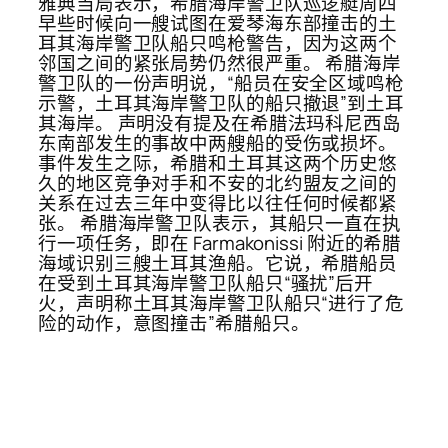
雅典当局表示，希腊海岸警卫队巡逻艇周四
早些时候向一艘试图在爱琴海东部撞击的土
耳其海岸警卫队船只鸣枪警告，因为这两个
邻国之间的紧张局势仍然很严重。 希腊海岸
警卫队的一份声明说，“船员在安全区域鸣枪
示警，土耳其海岸警卫队的船只撤退”到土耳
其海岸。 声明没有提及在希腊法玛科尼西岛
东南部发生的事故中两艘船的受伤或损坏。
事件发生之际，希腊和土耳其这两个历史悠
久的地区竞争对手和不安的北约盟友之间的
关系在过去三年中变得比以往任何时候都紧
张。 希腊海岸警卫队表示，其船只一直在执
行一项任务，即在 Farmakonissi 附近的希腊
海域识别三艘土耳其渔船。它说，希腊船员
在受到土耳其海岸警卫队船只“骚扰”后开
火，声明称土耳其海岸警卫队船只“进行了危
险的动作，意图撞击”希腊船只。