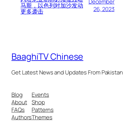
December
马斯，以色列对加沙发动
26, 2023
更多袭击
BaaghiTV Chinese
Get Latest News and Updates From Pakistan
Blog
Events
About
Shop
FAQs
Patterns
Authors
Themes