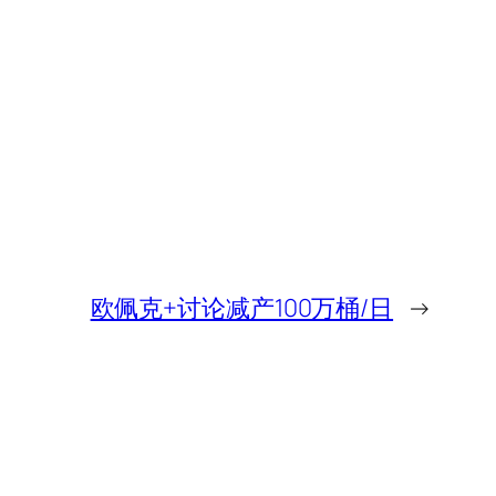
欧佩克+讨论减产100万桶/日
→