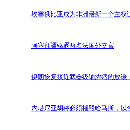
埃塞俄比亚成为非洲最新一个主权
阿塞拜疆驱逐两名法国外交官
伊朗恢复接近武器级铀浓缩的放缓 – 
内塔尼亚胡称必须摧毁哈马斯，以