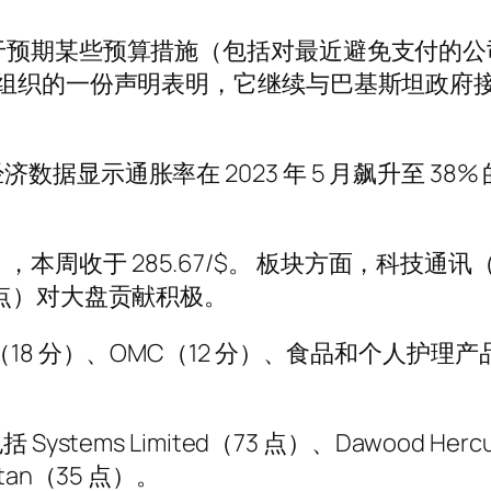
报告中表示，由于预期某些预算措施（包括对最近避免
金组织的一份声明表明，它继续与巴基斯坦政府
通胀率在 2023 年 5 月飙升至 38% 的最高水
oW），本周收于 285.67/$。 板块方面，科技通
9点）对大盘贡献积极。
18 分）、OMC（12 分）、食品和个人护理
ems Limited（73 点）、Dawood Hercul
istan（35 点）。