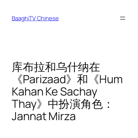
Skip
to
BaaghiTV Chinese
content
库布拉和乌什纳在
《Parizaad》和《Hum
Kahan Ke Sachay
Thay》中扮演角色：
Jannat Mirza