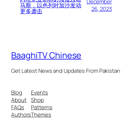
December
马斯，以色列对加沙发动
26, 2023
更多袭击
BaaghiTV Chinese
Get Latest News and Updates From Pakistan
Blog
Events
About
Shop
FAQs
Patterns
Authors
Themes