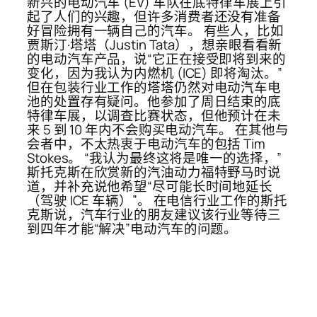
新兴的电动汽车 (EV) 车队在底特律车展上引
起了人们的兴趣，但许多消费者还没有准备
好冒险拥有一辆自己的汽车。 有些人，比如
贾斯汀·塔塔（Justin Tata），想亲眼看看新
的电动汽车产品，说“它正在接受即将到来的
变化，因为我认为内燃机 (ICE) 即将淘汰。”
但在包装行业工作的塔塔仍然对电动汽车电
池的处置存有疑问。他参加了周日结束的底
特律车展，以调查比赛状态，但他预计在未
来 5 到 10 年内不会购买电动汽车。 在其他与
会者中，不太热衷于电动汽车的包括 Tim
Stokes。 “我认为最终这将是唯一的选择，”
斯托克斯在欣赏新的汽油动力福特野马时说
道，并补充说他希望“尽可能长时间地延长
（驾驶 ICE 车辆）”。 在电信行业工作的斯托
克斯说，汽车行业的朋友建议该行业等待三
到四年才能“解决”电动汽车的问题。