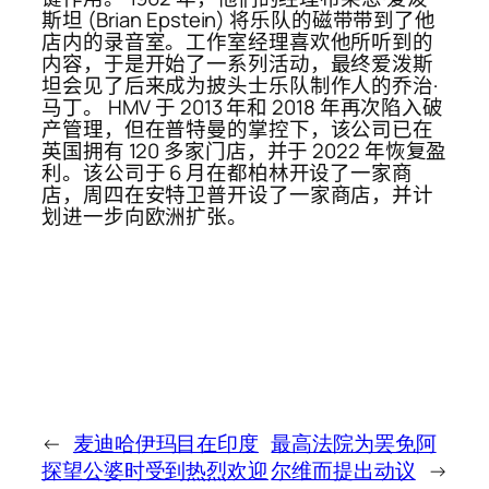
斯坦 (Brian Epstein) 将乐队的磁带带到了他
店内的录音室。工作室经理喜欢他所听到的
内容，于是开始了一系列活动，最终爱泼斯
坦会见了后来成为披头士乐队制作人的乔治·
马丁。 HMV 于 2013 年和 2018 年再次陷入破
产管理，但在普特曼的掌控下，该公司已在
英国拥有 120 多家门店，并于 2022 年恢复盈
利。该公司于 6 月在都柏林开设了一家商
店，周四在安特卫普开设了一家商店，并计
划进一步向欧洲扩张。
←
麦迪哈伊玛目在印度
最高法院为罢免阿
探望公婆时受到热烈欢迎
尔维而提出动议
→