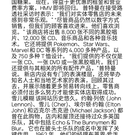
国糖果。 现在，得益于更优惠的租金和营业
费率方案，HMV 即将回归。 普特曼在接受路
透社采访时表示：“我们对实体零售店的未来
感到非常乐观。” “尽管商品仍然以数字方式
销售，但我们的顾客喜欢进来。他们喜欢浏
览。” 该商店将出售 8,000 张不同的黑胶唱
片、12,000 张 CD、音乐商品和各种音乐技
术。 它还将提供 Pokemon、Star Wars、
Marvel 和 DC 等系列的 4,000 多种产品，以
及 750 多种 T 恤设计。 “我们提供的不仅仅是
一张 CD、一张 DVD 或一张黑胶唱片。我们
还提供与其相关的所有配件产品，”普特曼
说。 新店内设有专门的表演楼层，还将举办
知名人士和当地艺术家的表演，回顾其过
去，并展示随着更多贸易转向线上，零售商
必须付出多么努力才能使实体店取得成功。
雪儿模糊 该网站历史悠久。约翰·列侬 (John
Lennon)、雪儿 (Cher)、埃尔顿·约翰 (Elton
John) 和迈克尔·杰克逊 (Michael Jackson) 都
曾在此购物，店内和屋顶还接待过众多英国
乐队，其中包括 Echo & The Bunnymen 和
Blur。 它也在披头士乐队的成名中发挥了关
键作用。 1962 年，他们的经理布莱恩·爱泼