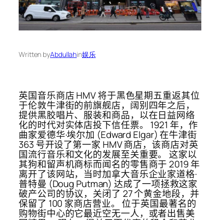
Written by
Abdullah
in
娱乐
英国音乐商店 HMV 将于黑色星期五重返其位
于伦敦牛津街的前旗舰店，阔别四年之后，
提供黑胶唱片、服装和商品，以在日益网络
化的时代对实体店投下信任票。 1921 年，作
曲家爱德华·埃尔加 (Edward Elgar) 在牛津街
363 号开设了第一家 HMV 商店，该商店对英
国流行音乐和文化的发展至关重要。 这家以
其狗和留声机商标而闻名的零售商于 2019 年
离开了该网站，当时加拿大音乐企业家道格·
普特曼 (Doug Putman) 达成了一项拯救这家
破产公司的协议，关闭了 27 个黄金地段，并
保留了 100 家商店营业。 位于英国最著名的
购物街中心的它最近空无一人，或者出售美