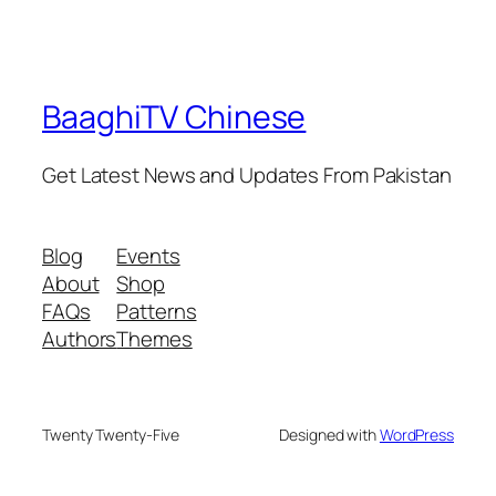
BaaghiTV Chinese
Get Latest News and Updates From Pakistan
Blog
Events
About
Shop
FAQs
Patterns
Authors
Themes
Twenty Twenty-Five
Designed with
WordPress