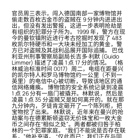
官员周三表示，闯入德国南部一家博物馆并
偷走数百枚古金币的盗贼在 9 分钟内进进出
出，但没有发出警报，这进一步表明抢劫是
有组织的犯罪分子所为。 1999 年，警方在现
今的曼钦镇附近进行考古挖掘时发现了 483
枚凯尔特硬币和一大块未经加工的黄金，警
方已对盗贼及其战利品展开国际追捕。 巴伐
利亚州刑事警察局副局长吉多·利默 (Guido
Limmer) 描述了凌晨 1 点 17 分的情况。 （格
林威治标准时间 0017）周二，电缆在距曼兴
的凯尔特人和罗马博物馆约一公里（不到一
英里）的电信中心被切断，导致该地区的通
信网络瘫痪。 博物馆的安全系统记录到凌晨
1 点 26 分有一扇门被撬开。林默说，然后是
凌晨 1 点 35 分盗贼又是如何离开的。就在那
九分钟内，歹徒肯定砸开了一个陈列柜，把
宝物挖了出来。 林默说，近年来在曼兴的抢
劫案与在德累斯顿盗窃无价珠宝和一枚大金
币之间存在“相似之处”。两者都被归咎于柏
林的一个犯罪家庭。 “我们不能说是否存在联
系，”他补充道。 “仅此而已：我们正在与同