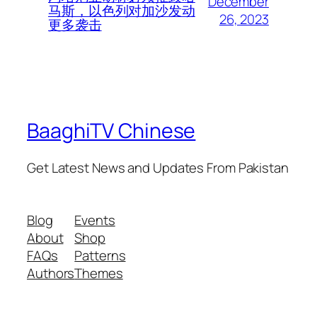
December
马斯，以色列对加沙发动
26, 2023
更多袭击
BaaghiTV Chinese
Get Latest News and Updates From Pakistan
Blog
Events
About
Shop
FAQs
Patterns
Authors
Themes