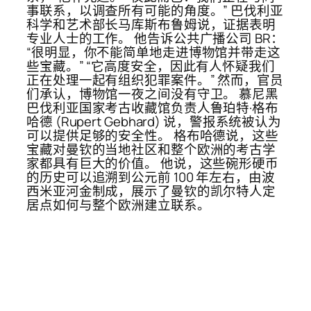
事联系，以调查所有可能的角度。” 巴伐利亚
科学和艺术部长马库斯布鲁姆说，证据表明
专业人士的工作。 他告诉公共广播公司 BR：
“很明显，你不能简单地走进博物馆并带走这
些宝藏。” “它高度安全，因此有人怀疑我们
正在处理一起有组织犯罪案件。” 然而，官员
们承认，博物馆一夜之间没有守卫。 慕尼黑
巴伐利亚国家考古收藏馆负责人鲁珀特·格布
哈德 (Rupert Gebhard) 说，警报系统被认为
可以提供足够的安全性。 格布哈德说，这些
宝藏对曼钦的当地社区和整个欧洲的考古学
家都具有巨大的价值。 他说，这些碗形硬币
的历史可以追溯到公元前 100 年左右，由波
西米亚河金制成，展示了曼钦的凯尔特人定
居点如何与整个欧洲建立联系。