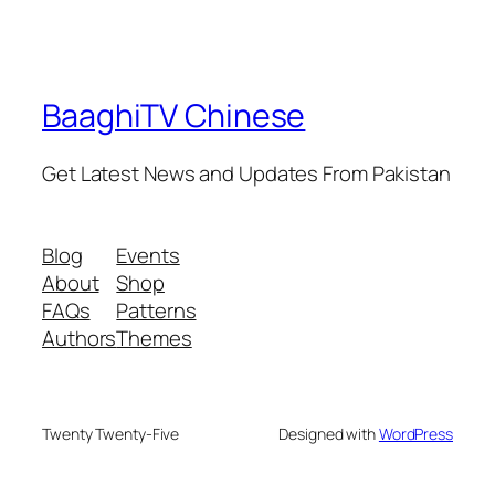
BaaghiTV Chinese
Get Latest News and Updates From Pakistan
Blog
Events
About
Shop
FAQs
Patterns
Authors
Themes
Twenty Twenty-Five
Designed with
WordPress