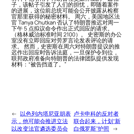
子，该帖子引发了人们的担忧，即随着案件
的进展，这位前总统可能会公开披露从检察
官那里获得的秘密材料。 周六，美国地区法
官 Tanya Chutkan 否认了特朗普推迟对周一
下午 5 点拟议命令作出正式回应的请求。
（格林威治标准时间 2100）。 史密斯的办公
室没有立即回应对劳罗言论发表评论的请
求。 然而，史密斯在周六对特朗普提议的推
迟作出回应时告诉法庭，一旦保护令到位，
联邦政府准备向特朗普的法律团队提供发现
材料：“被告挡道了。”
←
以色列内塔尼亚胡表
卢卡申科的反对者
示，他可能会推进立法
联合起来，计划“新
以改变法官遴选委员会
白俄罗斯”护照
→