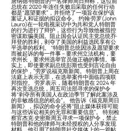
唐纳德·特朗普的一名律师周日辩称，这位前
总统在 2020 年连任失败后采取的任何行动
都是“愿望要求”，并拒绝了一项旨在保护该
案证人和证据的拟议命令。 约翰·劳罗(John
Lauro)在一轮电视采访中为共和党人特朗普
的行为进行了辩护，这些行为导致他被指控
密谋欺骗美国。阻止国会认证民主党总统乔·
拜登的胜利，剥夺了美国的利益选民享有公
平选举的权利。 “特朗普总统因涉及愿望要求
而被起诉的每一件事 – 要求州立法机构，要
求州长，要求州选举官员做正确的事情。事
实上，即使要求副总统彭斯也受到言论自由
的保护，”劳罗说福克斯新闻。 特朗普上周在
法庭上表示无罪，在选举案件中面临四项联
邦指控。 劳罗表示，随着特朗普在 2024 年
再次竞选总统，周五司法部寻求的保护令
将“剥夺所有美国人在政治季节了解此案涉及
的非敏感信息的机会”。 他告诉《福克斯周日
新闻》，拟议的命令还将“阻止媒体获得可能
与这些诉讼相关的无罪和重要信息”。 特别检
察官杰克·史密斯周五寻求一项保护令，禁止
特朗普和他的律师与未经授权的人分享发现
材料，他引用了特朗普社交媒体上的一篇帖